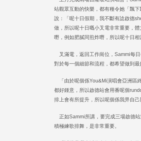
站觀眾互動的快樂，都有種令她「飄下
說：「呢十日假期，我不斷有諗啟德s
做，所以呢十日嘅小叉電非常重要，體
嘢，例如肥膩同煎炸嘢，所以呢十日相
叉滿電，返回工作崗位，Sammi每
對於每一個細節和流程，都希望做到最
「由於呢個係You&Mi演唱會亞洲區終
都好鍾意，所以啟德站會用番呢個run
排上會有所提升，所以呢個係我畀自己
正如Sammi所講，要完成三場啟德
積極練歌排舞，是非常重要。