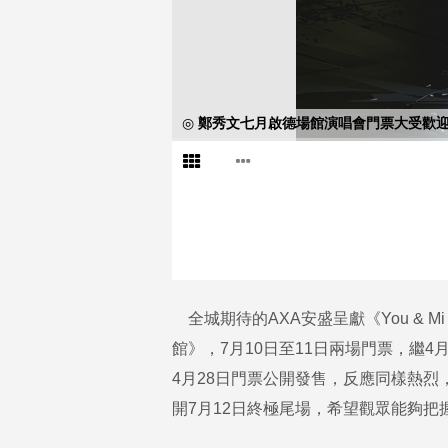
◎ 鄭秀文七月啟德場館演唱會門票大受歡
全城期待的AXA安盛呈獻《You & M
館》，7月10日至11日兩場門票，繼
4月28日門票公開發售，反應同樣熱
開7月12日終極尾場，希望觀眾能夠把