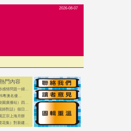
2026-08-07
熱門內容
涉感情問題一婦…
026粵澳名優…
校園廣播站）四…
親師對話）假日…
園正宗上海月餅
繁花集）對新建…