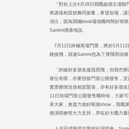
「對於上次4月28日我嘅啟德主場館
來講係相當鼓舞同振奮，希望加場，讓
演出，因為我哋book場地嘅時間好有
Sammi感激地說。
7月12日終極尾場門票，將於5月1
鐘搶飛，就連Sammi也為了撲飛而頭痛
「的確好多朋友搵我買飛，但我冇辦法
座位有限，亦要預留門票公開發售，至於
實票務情況係相當緊張，亦有好多朋友
11日加場門票公開發售嘅時候，大家
承大家，會盡力做好呢個show，我
個演唱會咁大力支持，畀咗好大嘅力量
上月完成兩場吉隆坡站演唱會，Sam