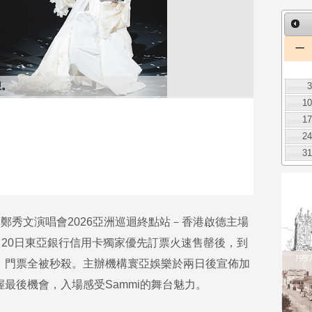
一
迎。
1
1
2
3
i 鄭秀文演唱會2026亞洲巡迴終點站－香港啟德主場
4月20日東亞銀行信用卡獨家優先訂票火速售罄後，到
烈，門票全被秒殺。主辦機構寰亞娛樂於兩日後宣佈加
握最後機會，入場感受Sammi的舞台魅力。