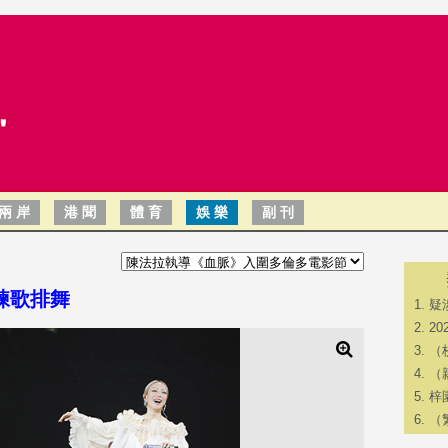
兩 岸
港 聞
體 育
娛 樂
副 刊
練歌排舞
疑
2
（
（
梓
（