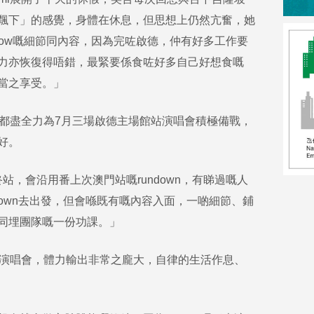
飄下」的感覺，身體在休息，但思想上仍然亢奮，她
how嘅細節同內容，因為完咗啟德，仲有好多工作要
力亦恢復得唔錯，最緊要係食咗好多自己好想食嘅
當之享受。」
日都盡全力為7月三場啟德主場館站演唱會積極備戰，
好。
站，會沿用番上次澳門站嘅rundown，有睇過嘅人
down去出發，但會喺既有嘅內容入面，一啲細節、鋪
同埋團隊嘅一份功課。」
站演唱會，體力輸出非常之龐大，自律的生活作息、