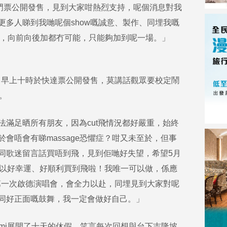
門票公開發售，見到大家咁熱烈支持，呢個消息對我
更多人睇到我哋呢個show嘅誠意、製作、同埋我嘅
限，向前向後加都冇可能，只能夠加到呢一場。」
1日早上十時於快達票公開發售，莫講話觀眾要校定鬧
。
滿足晒所有朋友，因為cut飛情況都好嚴重，始終
會唔會有睇massage恐懼症？咁又未至於，但事
同歌迷留言話買唔到飛，見到佢哋好失望，希望5月
可以好幸運、好順利買到飛啦！我唯一可以做，係應
嘅第一次啟德演唱會，會全力以赴，同埋見到大家對呢
同好正面嘅鼓舞，我一定會做好自己。」
mi展開了十天的休假，笑言每次回想與台下吉隆坡