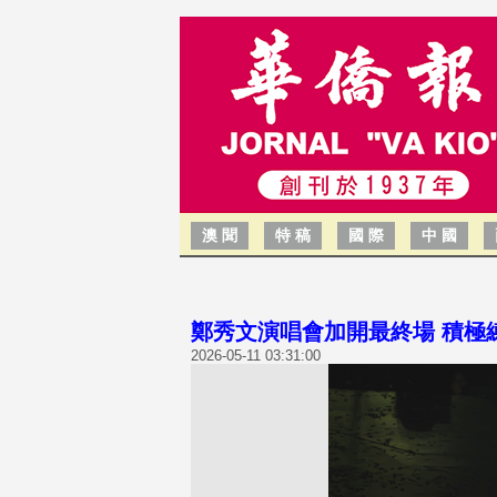
澳 聞
特 稿
國 際
中 國
鄭秀文演唱會加開最終場 積極
2026-05-11 03:31:00