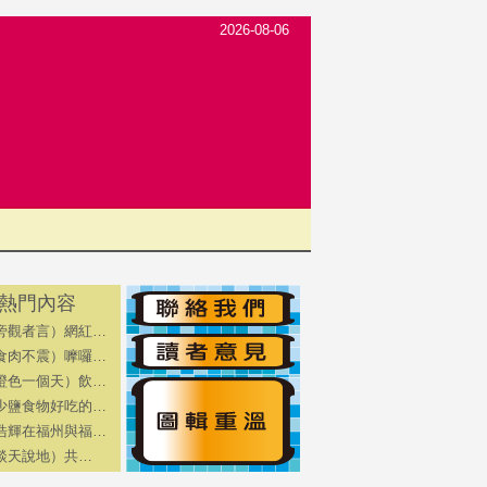
2026-08-06
熱門內容
旁觀者言）網紅…
食肉不震）嚤囉…
橙色一個天）飲…
少鹽食物好吃的…
浩輝在福州與福…
（談天說地）共…