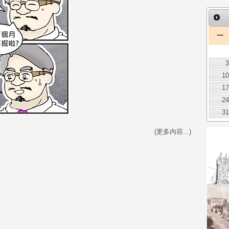
一
1
1
2
3
(更多內容...)