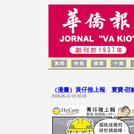
澳 聞
特 稿
國 際
中 國
（漫畫）黃仔推上報 寰寶‧邵
2026-05-11 03:30:00