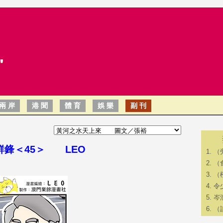
兩 岸
港 聞
體 育
娛 樂
副 刊
鮮鋒＜45＞ LEO
（
（
（
令
岑
​