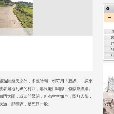
一
1
1
2
3
能熱鬧幾天之外，多數時間，都可用「寂靜」一詞來
或者遍地瓦礫的村莊，那只能用幽靜、僻靜來描繪。
四門大開，或四門緊閉，但都空空如也，既無人影，
吹過，那種靜，是死靜一般。