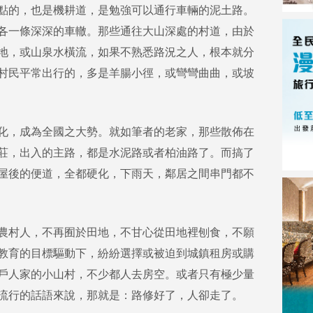
點的，也是機耕道，是勉強可以通行車輛的泥土路。
各一條深深的車轍。那些通往大山深處的村道，由於
地，或山泉水橫流，如果不熟悉路況之人，根本就分
村民平常出行的，多是羊腸小徑，或彎彎曲曲，或坡
化，成為全國之大勢。就如筆者的老家，那些散佈在
莊，出入的主路，都是水泥路或者柏油路了。而搞了
屋後的便道，全都硬化，下雨天，鄰居之間串門都不
農村人，不再囿於田地，不甘心從田地裡刨食，不願
教育的目標驅動下，紛紛選擇或被迫到城鎮租房或購
戶人家的小山村，不少都人去房空。或者只有極少量
流行的話語來說，那就是：路修好了，人卻走了。