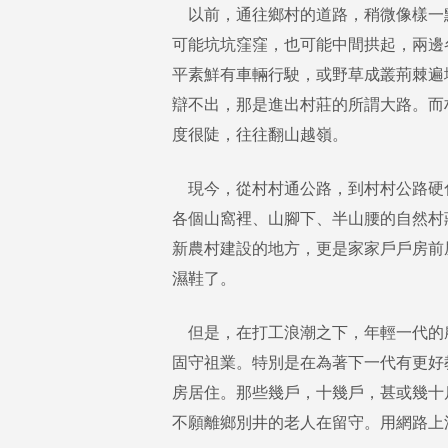
以前，通往鄉村的道路，稍微像樣一
可能坑坑窪窪，也可能中間拱起，兩邊
平素鮮有車輛行駛，或野草成叢荊棘遍
辯不出，那是進出村莊的所謂大路。而
度很陡，往往翻山越嶺。
現今，從村村通公路，到村村公路硬
各個山窩裡、山腳下、半山腰的自然村
新農村建設的地方，更是家家戶戶房前
濕鞋了。
但是，在打工浪潮之下，年輕一代的
固守祖業。特別是在為著下一代有更好
房居住。那些幾戶，十幾戶，甚或幾十
不願離鄉別井的老人在留守。用網路上