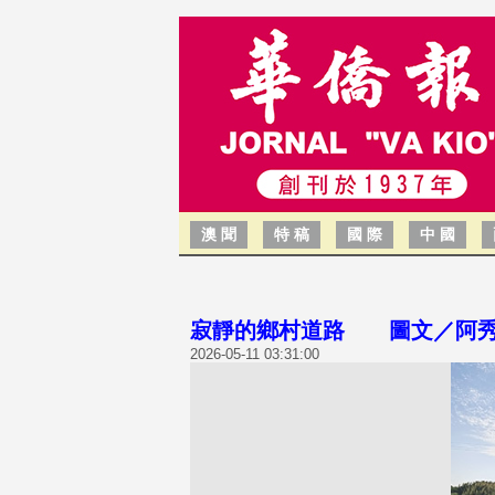
澳 聞
特 稿
國 際
中 國
寂靜的鄉村道路 圖文／阿
2026-05-11 03:31:00