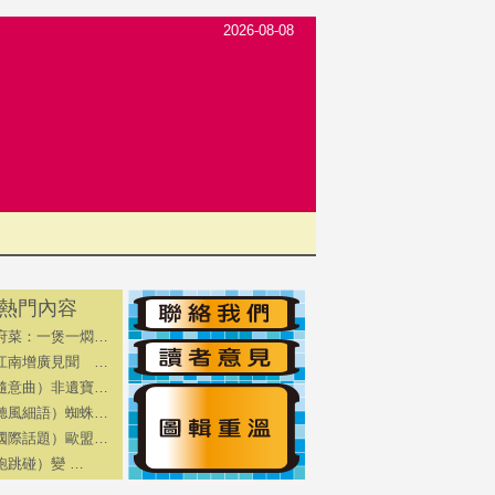
2026-08-08
熱門內容
府菜：一煲一燜…
江南增廣見聞 …
隨意曲）非遺寶…
聽風細語）蜘蛛…
國際話題）歐盟…
跑跳碰）變 …