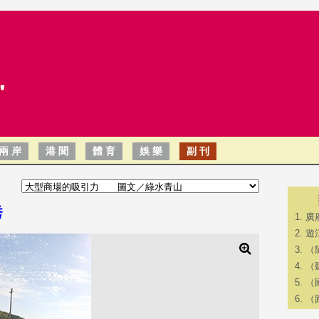
兩 岸
港 聞
體 育
娛 樂
副 刊
秀
廣
遊
（
（
（
（