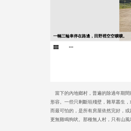
一輛三輪車停在路邊，田野裡空空曠曠。
當下的內地鄉村，普遍的除過年期間
形容。一些只剩斷垣殘壁，雜草叢生，
而最可怕的，是所有房屋依然完好，或
更無雞鳴狗吠。那種無人村，只有山風