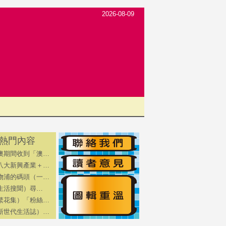
2026-08-09
熱門內容
澳期間收到「澳…
八大新興產業＋…
物浦的碼頭（一…
（生活搜聞）尋…
繁花集）「粉絲…
新世代生活誌）…