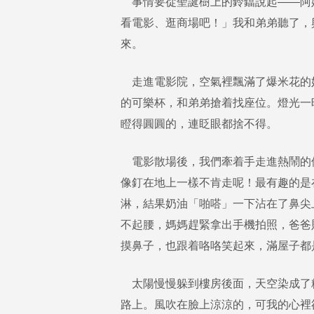
事情要從聖誕樹上的鈴鐺說起——阿
看電影、逛商場吧！」我和弟弟聽了，
來。
走進電影院，空氣裡飄滿了爆米花的
的可樂杯，和弟弟搶着找座位。燈光一
瞪得圓圓的，連眨眼都捨不得。
電影散場後，我們牽着手走進熱鬧的
像釘在地上一樣不肯走呢！最有趣的是
淋，結果奶油「啪嗒」一下沾在了鼻尖
不起腰，媽媽趕緊拿出手機拍照，爸爸
摸鼻子，也跟着咯咯笑起來，滿屋子都
太陽慢慢躲到樓房後面，天空染成了
路上。風吹在臉上涼涼的，可我的心裡