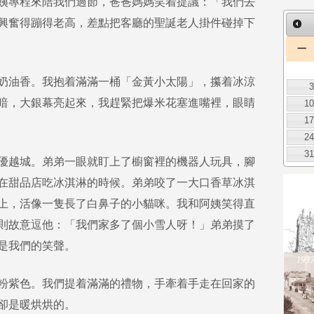
姨專程來陪我們過節，爸爸媽媽笑着提議：「我們去
興奮得蹦得老高，差點把客廳的聖誕老人掛件碰掉下
一
奶油香。我抱着滿滿一桶「金黃小太陽」，攥着冰涼
暗，大銀幕亮起來，我趕緊把爆米花塞進嘴裡，眼睛
1
1
2
3
優越城。弟弟一眼就盯上了櫥窗裡的機器人玩具，腳
在甜品店吃冰淇淋的時候。弟弟咬了一大口香草冰淇
上，活像一隻長了白鼻子的小貓咪。我和阿姨笑得直
則故意逗他：「我們家多了個小雪人呀！」弟弟摸了
是我們的笑聲。
粉紫色。我們提着滿滿的禮物，手牽着手走在回家的
卻是暖烘烘的。