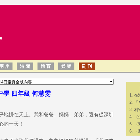
兩 岸
港 聞
體 育
娛 樂
副 刊
學 四年級 何慧雯
在
「
利
乎地掛在天上。我和爸爸、媽媽、弟弟，還有從深圳
​
心的一天！
（
（