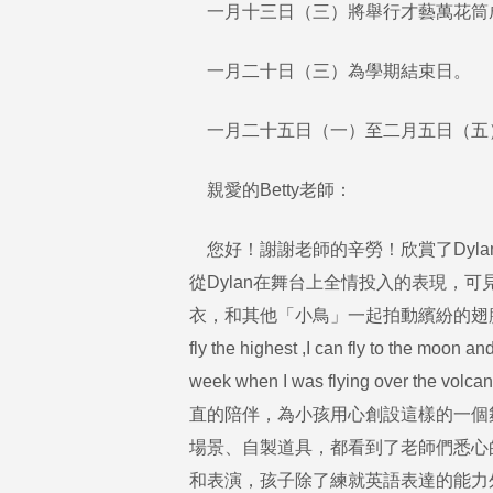
一月十三日（三）將舉行才藝萬花筒
一月二十日（三）為學期結束日。
一月二十五日（一）至二月五日（五
親愛的Betty老師：
您好！謝謝老師的辛勞！欣賞了Dyl
從Dylan在舞台上全情投入的表現，
衣，和其他「小鳥」一起拍動繽紛的翅膀
fly the highest ,I can fly to the m
week when I was flying over 
直的陪伴，為小孩用心創設這樣的一個
場景、自製道具，都看到了老師們悉心
和表演，孩子除了練就英語表達的能力