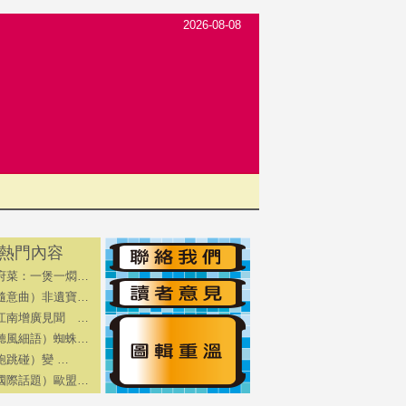
2026-08-08
熱門內容
府菜：一煲一燜…
隨意曲）非遺寶…
江南增廣見聞 …
聽風細語）蜘蛛…
跑跳碰）變 …
國際話題）歐盟…