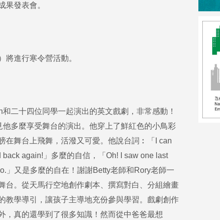
成果發表會。
）將進行寒令營活動。
an和二十四位同學一起演出的英文戲劇，非常感動！
可見他多麼享受舞台的演出。他穿上了鮮紅色的小鳥彩
在舞台上飛舞，活潑又可愛。他說台詞︰「I can
oon and back again!」多麼的自信，「Oh! I saw one last
the volcano.」又是多麼的自在！謝謝Betty老師和Rory老師一
舞台。從天馬行空地創作劇本、撰寫對白、分組繪畫
的教學導引，讓孩子主導地充份參與學習。戲劇創作
外，真的還學到了很多知識！然而從中爸爸最想