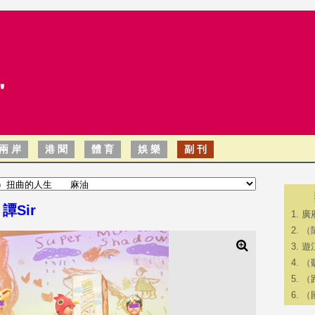
兩 岸
港 聞
體 育
娛 樂
副 刊
Sir
廣
（
遊
（
（
（