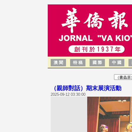
澳 聞
特 稿
國 際
中 國
（親師對話）期末展演活動 譚
2025-09-12 03:30:00