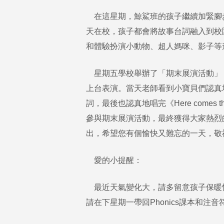
在這星期，鯨鯊班的孩子繼續加緊腳
天在校，孩子都會將故事台詞融入到校
和體驗扮演小動物、超人媽咪、影子等
星期五學校舉辦了「期末展演活動」
上台表演。當天老師看到小寶貝們認真
詞，最後也認真地唱完《Here comes
參與期末展演活動，最終獲得大家熱烈
出，希望您有個愉快又難忘的一天，敬
愛的小提醒：
最近天氣變化大，請多留意孩子保暖
請在下星期一帶回Phonics課本和