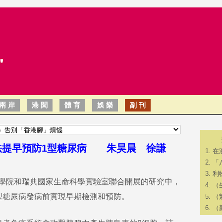
兩 岸
港 聞
體 育
娛 樂
副 刊
法提早預防1型糖尿病 朱昊晨 徐謙
在
「
利
學院和瑞典國家生命科學實驗室聯合開展的研究中，
​
型糖尿病發病前實現早期檢測和預防。
（
（