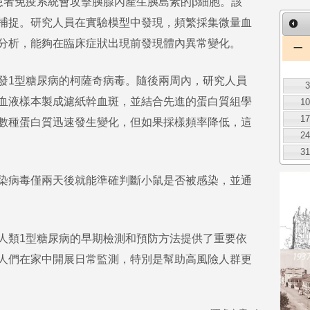
者免疫系統會攻擊胰腺內產生胰島素的β細胞。該
捕捉。研究人員在實驗模型中發現，頻繁採集微量血
分析，能夠在臨床症狀出現前發現體內異常變化。
一
1型糖尿病的柯薩奇病毒。隨後兩周內，研究人員
血液樣本製成濾紙幹血斑，並結合先進的蛋白質組學
1
1
數種蛋白質迅速發生變化，但如果採樣頻率降低，這
2
3
染病毒僅兩天後就能準確判斷小鼠是否被感染，並通
類1型糖尿病的早期檢測和預防方法提供了重要依
人們在家中開展日常監測，特別是幫助高風險人群更