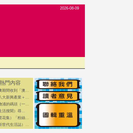
2026-08-09
熱門內容
澳期間收到「澳…
八大新興產業＋…
物浦的碼頭（一…
（生活搜聞）尋…
繁花集）「粉絲…
新世代生活誌）…